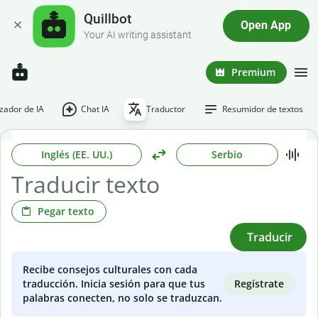
Quillbot
Open App
Your AI writing assistant
Premium
ador de IA
Chat IA
Traductor
Resumidor de textos
Inglés (EE. UU.)
Serbio
Pegar texto
Traducir
Recibe consejos culturales con cada
Regístrate
traducción. Inicia sesión para que tus
palabras conecten, no solo se traduzcan.