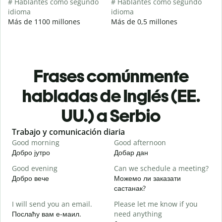
# Hablantes como segundo
# Hablantes como segundo
idioma
idioma
Más de 1100 millones
Más de 0,5 millones
Frases comúnmente
habladas de Inglés (EE.
UU.) a Serbio
Slide 1 of 6
Trabajo y comunicación diaria
S
Good morning
Good afternoon
H
Добро јутро
Добар дан
З
Good evening
Can we schedule a meeting?
M
Добро вече
Можемо ли заказати
З
састанак?
G
I will send you an email.
Please let me know if you
e
Послаћу вам е-маил.
need anything
Д