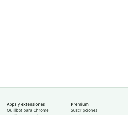
Apps y extensiones
Premium
Quillbot para Chrome
Suscripciones
Quillbot para Edge
Precios
Quillbot para Safari
Para equipos