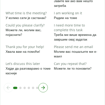
Јавите ми ако вам нешто
Y
затреба
Н
What time is the meeting?
I am working on it
Y
У колико сати је састанак?
Радим на томе
Д
Could you please clarify?
I need more time to
Можете ли, молим вас,
complete this task
појаснити?
Треба ми више времена да
завршим овај задатак
W
Thank you for your help!
Please send me an email
Г
Хвала вам на помоћи!
Молим вас пошаљите ми е-
маил
Let’s discuss this later
Can you repeat that?
Хајде да разговарамо о томе
Можете ли то поновити?
касније