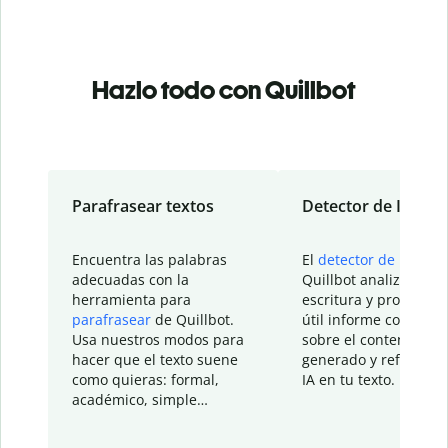
Hazlo todo con Quillbot
Parafrasear textos
Detector de IA
Encuentra las palabras
El
detector de IA
de
adecuadas con la
Quillbot analiza tu
herramienta para
escritura y proporcio
parafrasear
de Quillbot.
útil informe con detal
Usa nuestros modos para
sobre el contenido
hacer que el texto suene
generado y refinado p
como quieras: formal,
IA en tu texto.
académico, simple…