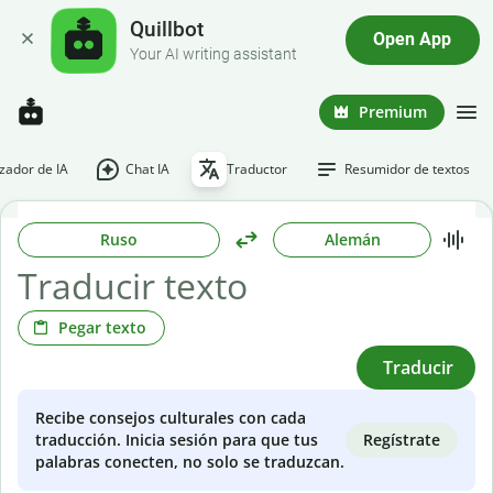
Quillbot
Open App
Your AI writing assistant
Premium
ador de IA
Chat IA
Traductor
Resumidor de textos
Ruso
Alemán
Pegar texto
Traducir
Recibe consejos culturales con cada
Regístrate
traducción. Inicia sesión para que tus
palabras conecten, no solo se traduzcan.