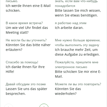
письмо.
знать, если вам что-нибудь
П
Ich werde Ihnen eine E-Mail
понадобится
G
schicken.
Bitte lassen Sie mich wissen,
wenn Sie etwas benötigen.
Д
J
В какое время встреча?
я работаю над этим
Um wie viel Uhr findet das
Ich arbeite daran.
Д
Meeting statt?
A
Не могли бы вы уточнить?
Мне нужно больше времени,
Könnten Sie das bitte näher
чтобы выполнить эту задачу
Г
erläutern?
Ich brauche mehr Zeit, um
о
diese Aufgabe zu erledigen.
W
Спасибо за помощь!
Пожалуйста, пришлите мне
Ich danke Ihnen für Ihre
электронное письмо
Hilfe!
Bitte schicken Sie mir eine E-
Mail.
Давай обсудим это позже
Можете ли вы это повторить?
Lassen Sie uns das später
Könnten Sie das
besprechen.
wiederholen?