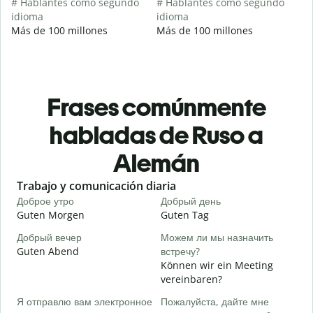
# Hablantes como segundo
# Hablantes como segundo
idioma
idioma
Más de 100 millones
Más de 100 millones
Frases comúnmente
habladas de Ruso a
Alemán
Slide 1 of 6
Trabajo y comunicación diaria
S
Доброе утро
Добрый день
П
Guten Morgen
Guten Tag
H
Добрый вечер
Можем ли мы назначить
М
Guten Abend
встречу?
I
Können wir ein Meeting
Д
vereinbaren?
G
Я отправлю вам электронное
Пожалуйста, дайте мне