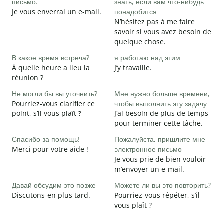
письмо.
знать, если вам что-нибудь
П
Je vous enverrai un e-mail.
понадобится
V
N’hésitez pas à me faire
savoir si vous avez besoin de
Д
quelque chose.
O
В какое время встреча?
я работаю над этим
Д
À quelle heure a lieu la
J’y travaille.
A
réunion ?
Г
Не могли бы вы уточнить?
Мне нужно больше времени,
о
Pourriez-vous clarifier ce
чтобы выполнить эту задачу
O
point, s’il vous plaît ?
J’ai besoin de plus de temps
?
pour terminer cette tâche.
Спасибо за помощь!
Пожалуйста, пришлите мне
Merci pour votre aide !
электронное письмо
Je vous prie de bien vouloir
m’envoyer un e-mail.
Давай обсудим это позже
Можете ли вы это повторить?
Discutons-en plus tard.
Pourriez-vous répéter, s’il
vous plaît ?