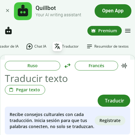
Quillbot
Open App
Your AI writing assistant
Premium
ador de IA
Chat IA
Traductor
Resumidor de textos
Ruso
Francés
Pegar texto
Traducir
Recibe consejos culturales con cada
Regístrate
traducción. Inicia sesión para que tus
palabras conecten, no solo se traduzcan.