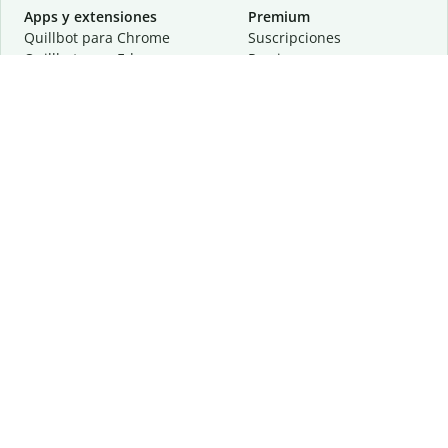
Apps y extensiones
Premium
Quillbot para Chrome
Suscripciones
Quillbot para Edge
Precios
Quillbot para Safari
Para equipos
Quillbot para Android
Afiliación
Quillbot para iOS
Solicita una demostración
Quillbot para Windows
Quillbot para macOS
Quillbot para Word
Herramientas
Empresa
Recursos de escritura
Acerca de
Corrección lingüística
Privacidad
Citas y originalidad
Empleos
Herramientas de IA
Centro de ayuda
Herramientas PDF
Contáctanos
Herramientas para
Recursos
imágenes
Otras herramientas
Herramientas de conversión
Conócenos