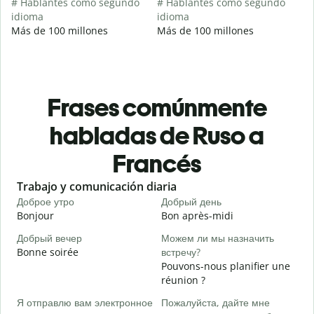
# Hablantes como segundo
# Hablantes como segundo
idioma
idioma
Más de 100 millones
Más de 100 millones
Frases comúnmente
habladas de Ruso a
Francés
Slide 1 of 6
Trabajo y comunicación diaria
S
Доброе утро
Добрый день
П
Bonjour
Bon après-midi
B
Добрый вечер
Можем ли мы назначить
Bonne soirée
встречу?
М
Pouvons-nous planifier une
J
réunion ?
Д
Я отправлю вам электронное
Пожалуйста, дайте мне
B