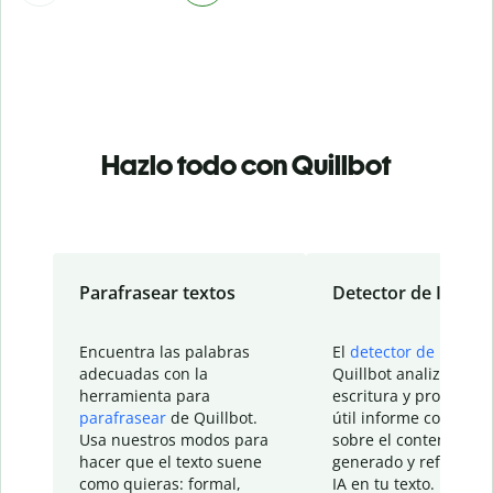
Hazlo todo con Quillbot
Parafrasear textos
Detector de IA
Encuentra las palabras
El
detector de IA
de
adecuadas con la
Quillbot analiza tu
herramienta para
escritura y proporcio
parafrasear
de Quillbot.
útil informe con detal
Usa nuestros modos para
sobre el contenido
hacer que el texto suene
generado y refinado p
como quieras: formal,
IA en tu texto.