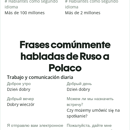
# Hablantes como segundo
# Hablantes como segundo
idioma
idioma
Más de 100 millones
Más de 2 millones
Frases comúnmente
habladas de Ruso a
Polaco
Slide 1 of 6
Trabajo y comunicación diaria
S
Доброе утро
Добрый день
П
Dzień dobry
Dzień dobry
C
Добрый вечер
Можем ли мы назначить
М
Dobry wieczór
встречу?
N
Czy możemy umówić się na
Д
spotkanie?
D
Я отправлю вам электронное
Пожалуйста, дайте мне
П