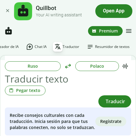
Quillbot
Open App
Your AI writing assistant
Premium
ador de IA
Chat IA
Traductor
Resumidor de textos
Ruso
Polaco
Pegar texto
Traducir
Recibe consejos culturales con cada
Regístrate
traducción. Inicia sesión para que tus
palabras conecten, no solo se traduzcan.