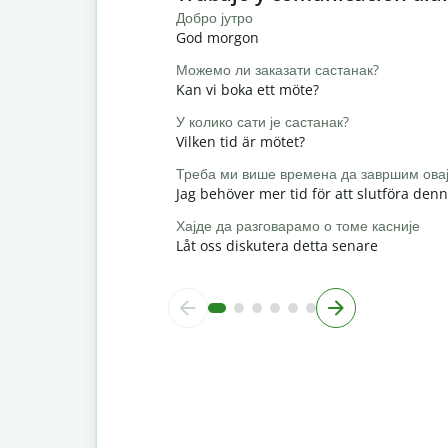
Добро јутро
God morgon
Можемо ли заказати састанак?
Kan vi boka ett möte?
У колико сати је састанак?
Vilken tid är mötet?
Треба ми више времена да завршим овај
Jag behöver mer tid för att slutföra den
Хајде да разговарамо о томе касније
Låt oss diskutera detta senare