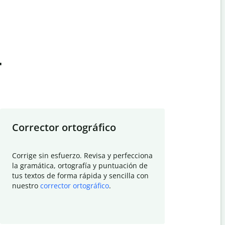
t
Corrector ortográfico
Resumid
Corrige sin esfuerzo. Revisa y perfecciona
Deja que el
la gramática, ortografía y puntuación de
Quillbot si
tus textos de forma rápida y sencilla con
investigació
nuestro
corrector ortográfico
.
electrónico
visión gener