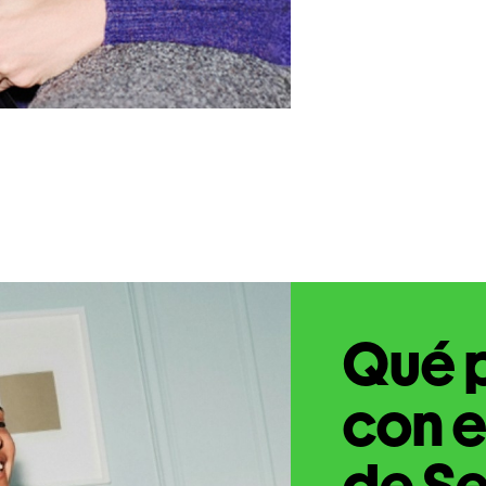
Qué 
con e
de Se