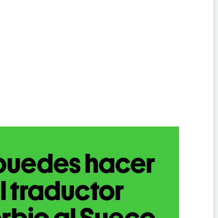
puedes hacer
l traductor
rbio al Sueco