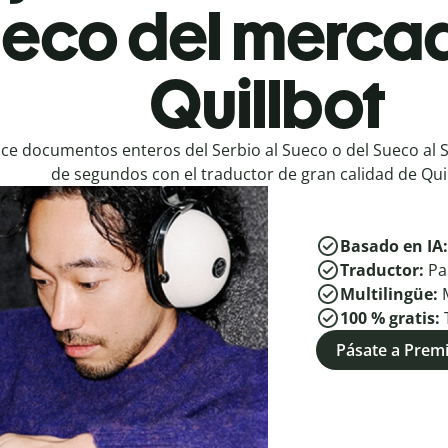
ueco del merca
Quillbot
ce documentos enteros del Serbio al Sueco o del Sueco al S
de segundos con el traductor de gran calidad de Quil
Basado en IA
Traductor:
Pa
Multilingüe:
100 % gratis:
Pásate a Pre