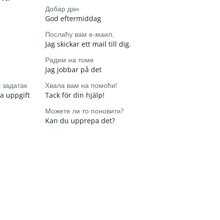
Добар дан
God eftermiddag
Послаћу вам е-маил.
Jag skickar ett mail till dig.
Радим на томе
Jag jobbar på det
 задатак
Хвала вам на помоћи!
na uppgift
Tack för din hjälp!
Можете ли то поновити?
Kan du upprepa det?