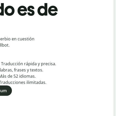
do es de
erbio en cuestión
lbot.
:
Traducción rápida y precisa.
labras, frases y textos.
Más de
52
idiomas.
Traducciones ilimitadas.
mium