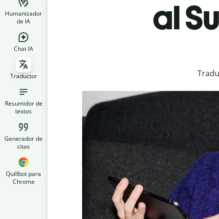
al S
Humanizador
de IA
Chat IA
Tradu
Traductor
Resumidor de
textos
Generador de
citas
Quillbot para
Chrome