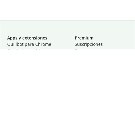
Apps y extensiones
Premium
Quillbot para Chrome
Suscripciones
Quillbot para Edge
Precios
Quillbot para Safari
Para equipos
Quillbot para Android
Afiliación
Quillbot para iOS
Solicita una demostración
Quillbot para Windows
Quillbot para macOS
Quillbot para Word
Herramientas
Empresa
Recursos de escritura
Acerca de
Corrección lingüística
Privacidad
Citas y originalidad
Empleos
Herramientas de IA
Centro de ayuda
Herramientas PDF
Contáctanos
Herramientas para
Recursos