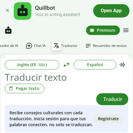
Quillbot
Open App
Your AI writing assistant
Premium
ador de IA
Chat IA
Traductor
Resumidor de textos
Inglés (EE. UU.)
Español
Pegar texto
Traducir
Recibe consejos culturales con cada
Regístrate
traducción. Inicia sesión para que tus
palabras conecten, no solo se traduzcan.