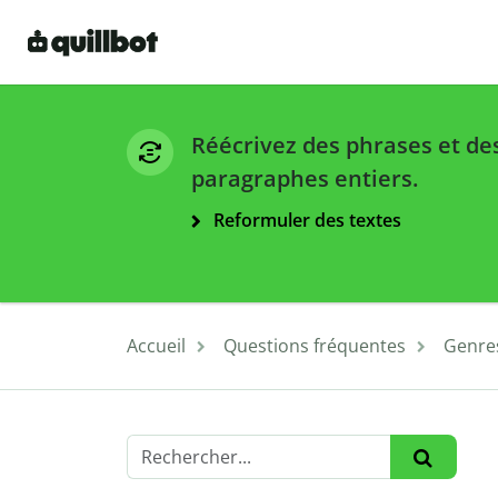
Réécrivez des phrases et de
paragraphes entiers.
Reformuler des textes
Accueil
Questions fréquentes
Genres