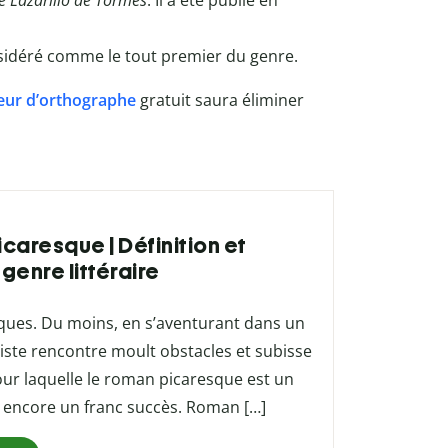
e Lazarillo de Tormes
. Il a été publié en
nsidéré comme le tout premier du genre.
eur d’orthographe
gratuit saura éliminer
icaresque | Définition et
genre littéraire
diques. Du moins, en s’aventurant dans un
niste rencontre moult obstacles et subisse
our laquelle le roman picaresque est un
re encore un franc succès. Roman […]