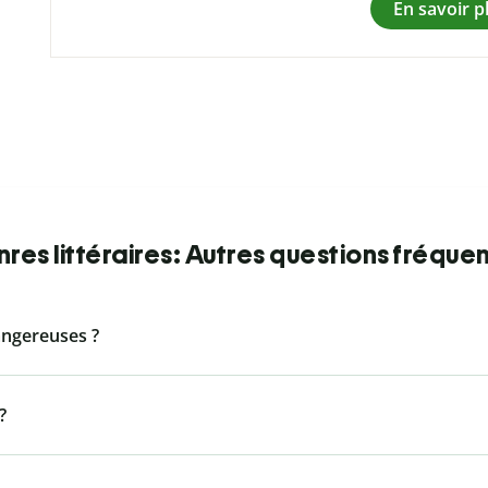
En savoir p
res littéraires: Autres questions fréque
Dangereuses ?
?