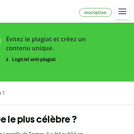
Inscription
Évitez le plagiat et créez un
contenu unique.
Logiciel anti-plagiat
 ?
 le plus célèbre ?