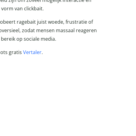
oeld zijn om zoveel mogelijk interactie en
 vorm van clickbait.
obeert ragebait juist woede, frustratie of
ntroversieel, zodat mensen massaal reageren
 bereik op sociale media.
bots gratis
Vertaler
.