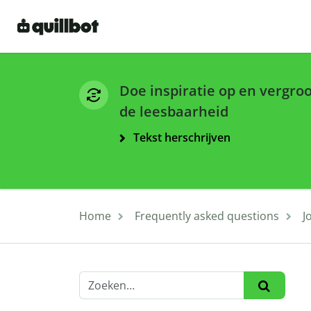
Doe inspiratie op en vergro
de leesbaarheid
Tekst herschrijven
Home
Frequently asked questions
J