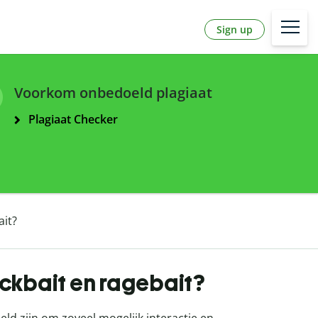
Sign up
Voorkom onbedoeld plagiaat
Plagiaat Checker
ait?
lickbait en ragebait?