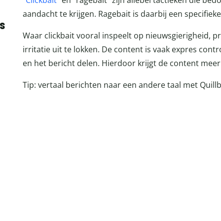
“
Clickbait
” en “ragebait” zijn allebei tactieken die bed
aandacht te krijgen. Ragebait is daarbij een specifieke
s
Waar clickbait vooral inspeelt op nieuwsgierigheid, pr
irritatie uit te lokken. De content is vaak expres co
en het bericht delen. Hierdoor krijgt de content meer
Tip: vertaal berichten naar een andere taal met Quill