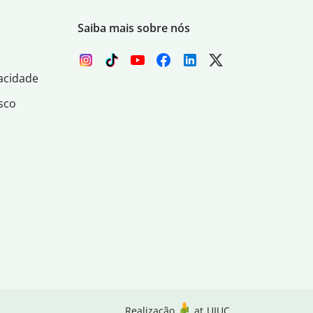
Saiba mais sobre nós
acidade
sco
Realização
at
UIUC