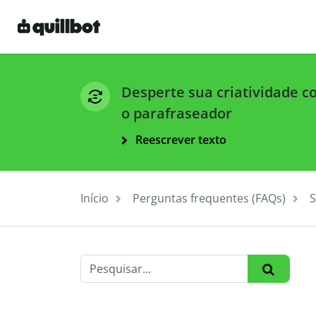
Desperte sua criatividade 
o parafraseador
Reescrever texto
Início
Perguntas frequentes (FAQs)
S