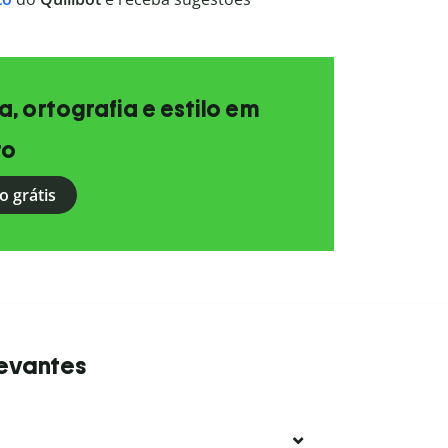
, ortografia e estilo em
to
o grátis
levantes