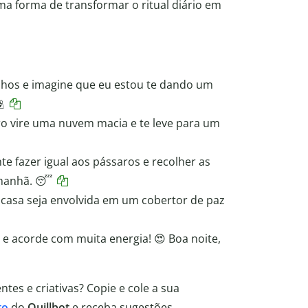
a forma de transformar o ritual diário em
lhos e imagine que eu estou te dando um

ro vire uma nuvem macia e te leve para um
e fazer igual aos pássaros e recolher as
amanhã. 😴
 casa seja envolvida em um cobertor de paz
 acorde com muita energia! 😍 Boa noite,
tes e criativas? Copie e cole a sua
to
do
Quillbot
e receba sugestões