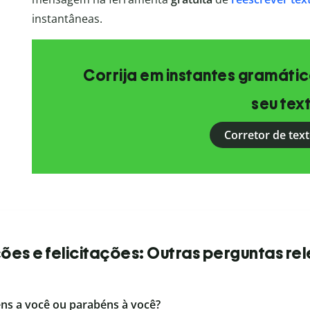
instantâneas.
Corrija em instantes gramática
seu tex
Corretor de text
es e felicitações: Outras perguntas re
éns a você ou parabéns à você?