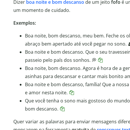
Dizer
boa noite e bom descanso
de um jeito
fofo
é um
um momento de cuidado.
Exemplos:
Boa noite, bom descanso, meu bem. Feche os o
abraço bem apertado até você pegar no sono. 
Boa noite e bom descanso. Que o seu travessei
passeio pelo país dos sonhos. 💭
Boa noite, bom descanso. Agora é hora de a gent
asinhas para descansar e cantar mais bonito 
Boa noite e bom descanso, família! Que a nossa
e amor nesta noite.
Que você tenha o sono mais gostoso do mundo e
bom descanso.
Quer variar as palavras para enviar mensagens diferen
mensagem na ferramenta
gratuita
de
reescrever tex