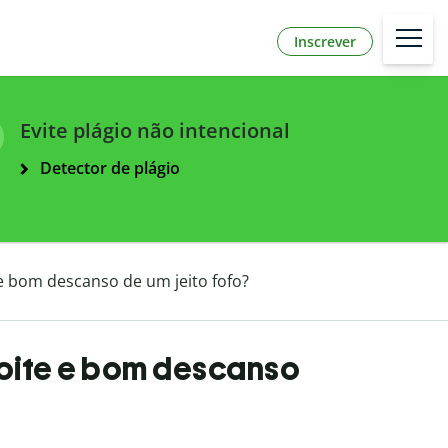
Inscrever
Evite plágio não intencional
Detector de plágio
e bom descanso de um jeito fofo?
oite e bom descanso