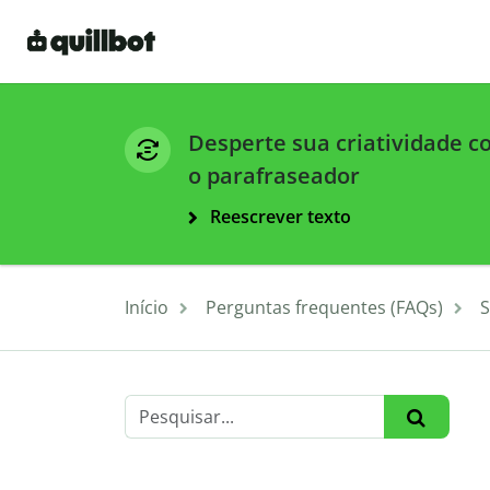
Desperte sua criatividade 
o parafraseador
Reescrever texto
Início
Perguntas frequentes (FAQs)
S