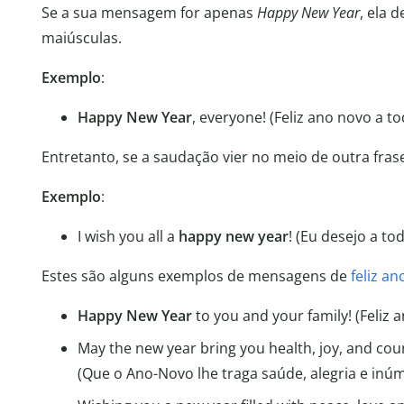
Se a sua mensagem for apenas
Happy New Year
, ela d
maiúsculas.
Exemplo
:
Happy New Year
, everyone! (Feliz ano novo a to
Entretanto, se a saudação vier no meio de outra frase
Exemplo
:
I wish you all a
happy new year
! (Eu desejo a to
Estes são alguns exemplos de mensagens de
feliz a
Happy New Year
to you and your family! (Feliz 
May the new year bring you health, joy, and co
(Que o Ano-Novo lhe traga saúde, alegria e inú