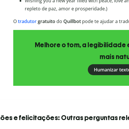
Wishing you a new year filled with peace, love 
repleto de paz, amor e prosperidade.)
O
tradutor
gratuito
do
Quillbot
pode te ajudar a trad
Melhore o tom, a legibilidade 
mais natu
Humanizar text
es e felicitações: Outras perguntas re