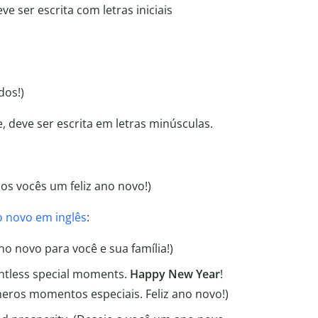
eve ser escrita com letras iniciais
dos!)
, deve ser escrita em letras minúsculas.
dos vocês um feliz ano novo!)
no novo em inglês
:
ano novo para você e sua família!)
untless special moments.
Happy New Year
!
meros momentos especiais. Feliz ano novo!)