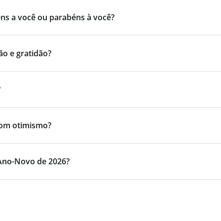
éns a você ou parabéns à você?
ão e gratidão?
?
com otimismo?
 Ano-Novo de 2026?