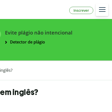
Inscrever
Evite plágio não intencional
Detector de plágio
inglês?
 em inglês?