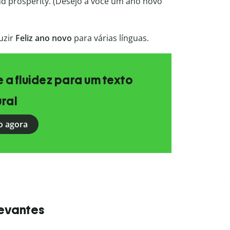
and prosperity. (Desejo a você um ano novo
uzir
Feliz ano novo
para várias línguas.
e a fluidez para um texto
ral
o agora
levantes