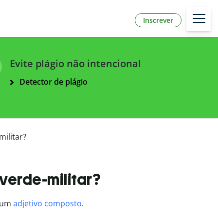
Inscrever
Evite plágio não intencional
Detector de plágio
militar?
 verde-militar?
e um
adjetivo composto
.