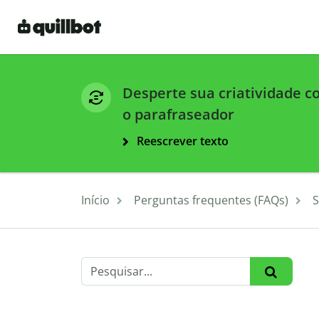
Desperte sua criatividade 
o parafraseador
Reescrever texto
Início
Perguntas frequentes (FAQs)
S