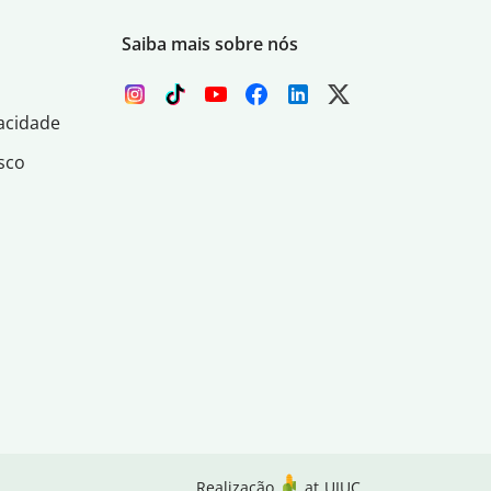
Saiba mais sobre nós
acidade
sco
Realização
at
UIUC