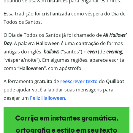
quando se usavam
disfarces
para enganar espíritos.
Essa tradição foi
cristianizada
como véspera do Dia de
Todos os Santos.
O Dia de Todos os Santos já foi chamado de
All Hallows’
Day
. A palavra
Halloween
é uma
contração
de formas
antigas do inglês:
hallows
(“santos”) +
even
(de
evening
,
“véspera/noite”). Em algumas regiões, aparece escrita
como
“Hallowe’en”
, com apóstrofo.
A ferramenta
gratuita
de
reescrever texto
do
Quillbot
pode ajudar você a lapidar suas mensagens para
desejar um
Feliz Halloween
.
Corrija em instantes gramática,
ortografia e estilo em seu texto