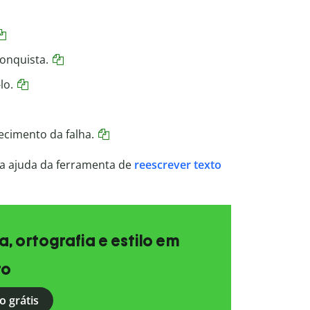
onquista.
lo.
ecimento da falha.
a ajuda da ferramenta de
reescrever
texto
, ortografia e estilo em
to
o grátis