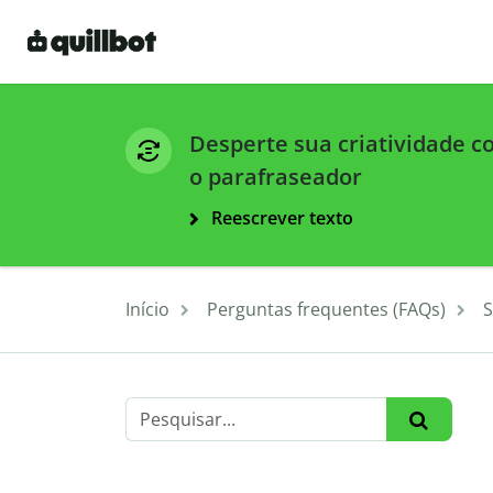
Desperte sua criatividade 
o parafraseador
Reescrever texto
Início
Perguntas frequentes (FAQs)
S