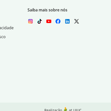
Saiba mais sobre nós
acidade
sco
Realização
at
UIUC