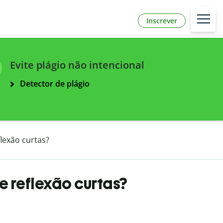
Inscrever
Evite plágio não intencional
Detector de plágio
lexão curtas?
e reflexão curtas?