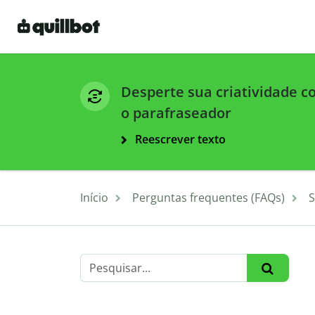
Desperte sua criatividade 
o parafraseador
Reescrever texto
Início
Perguntas frequentes (FAQs)
S