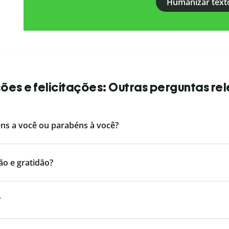
Humanizar text
es e felicitações: Outras perguntas re
éns a você ou parabéns à você?
ão e gratidão?
?