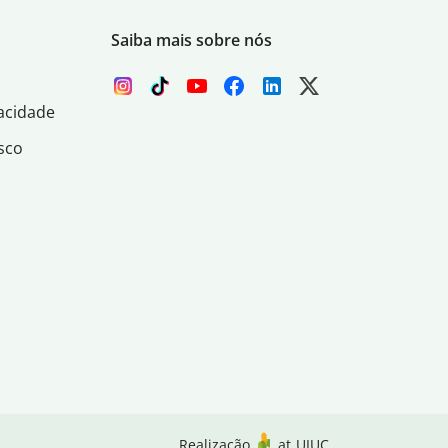
Saiba mais sobre nós
acidade
sco
Realização
at
UIUC