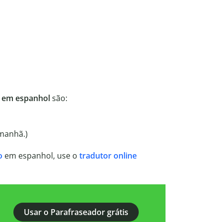
s em espanhol
são:
manhã.)
o
em espanhol, use o
tradutor online
Usar o Parafraseador grátis