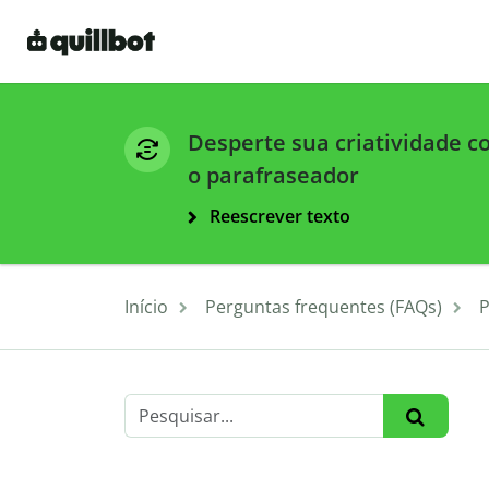
Desperte sua criatividade 
o parafraseador
Reescrever texto
Início
Perguntas frequentes (FAQs)