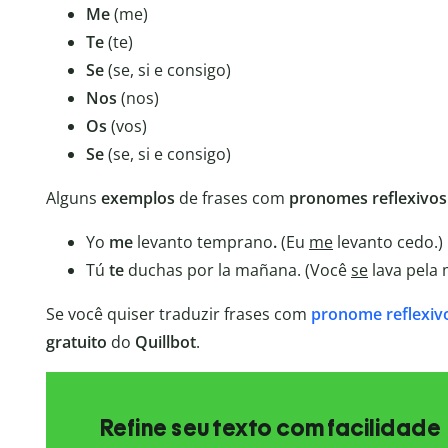
Me
(me)
Te
(te)
Se
(se, si e consigo)
Nos
(nos)
Os
(vos)
Se
(se, si e consigo)
Alguns
exemplos
de frases com
pronomes reflexivo
Yo
me
levanto temprano
.
(Eu
me
levanto cedo.)
Tú
te
duchas por la mañana. (Você
se
lava pela 
Se você quiser traduzir frases com
pronome reflexiv
gratuito
do
Quillbot
.
Refine seu texto com facilidade