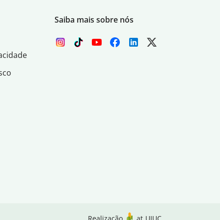
Saiba mais sobre nós
acidade
sco
Realização
at
UIUC