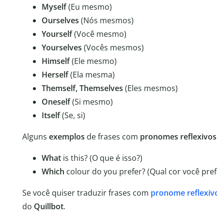
Myself
(Eu mesmo)
Ourselves
(Nós mesmos)
Yourself
(Você mesmo)
Yourselves
(Vocês mesmos)
Himself
(Ele mesmo)
Herself
(Ela mesma)
Themself, Themselves
(Eles mesmos)
Oneself
(Si mesmo)
Itself
(Se, si)
Alguns
exemplos
de frases com
pronomes reflexivos
What
is this? (O que é isso?)
Which
colour do you prefer? (Qual cor você pref
Se você quiser traduzir frases com
pronome reflexiv
do
Quillbot
.