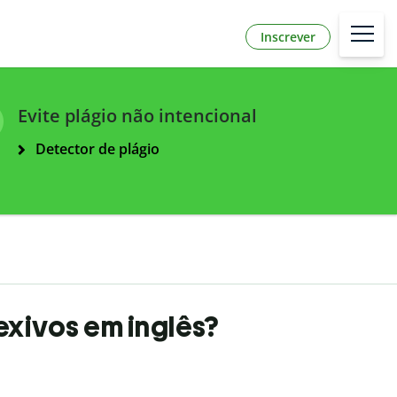
Inscrever
Evite plágio não intencional
Detector de plágio
exivos em inglês?