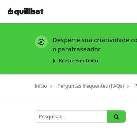
Desperte sua criatividade 
o parafraseador
Reescrever texto
Início
Perguntas frequentes (FAQs)