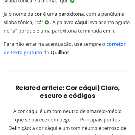
sílaba tônica é a última, “qui”
.
Já o nome da
cor
é uma
paroxítona
, com a penúltima
sílaba tônica, “cá”
. A palavra
cáqui
leva acento agudo
no “a” porque é uma paroxítona terminada em -i.
Para não errar na acentuação, use sempre o
corretor
de texto gratuito
do
Quillbot
.
Related article: Cor cáqui | Claro,
escuro e códigos
A cor cáqui é um tom neutro de amarelo-médio
que se parece com bege. Principais pontos
Definição: a cor cáqui é um tom neutro e terroso de