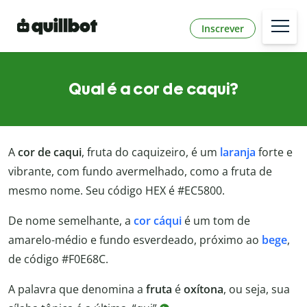
Inscrever
Qual é a cor de caqui?
A
cor de caqui
, fruta do caquizeiro, é um
laranja
forte e
vibrante, com fundo avermelhado, como a fruta de
mesmo nome. Seu código HEX é #EC5800.
De nome semelhante, a
cor cáqui
é um tom de
amarelo-médio e fundo esverdeado, próximo ao
bege
,
de código #F0E68C.
A palavra que denomina a
fruta
é
oxítona
, ou seja, sua