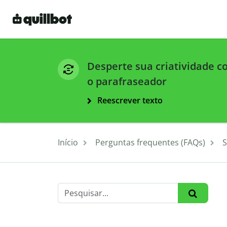
Desperte sua criatividade 
o parafraseador
Reescrever texto
Início
Perguntas frequentes (FAQs)
S