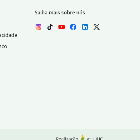
Saiba mais sobre nós
acidade
sco
Realização
at
UIUC