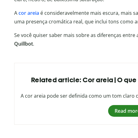
A
cor areia
é consideravelmente mais escura, mais sat
uma presença cromática real, que inclui tons como a
Se você quiser saber mais sobre as diferenças entre
Quillbot
.
Related article: Cor areia | O q
A cor areia pode ser definida como um tom clar
Read mor