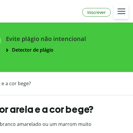
Inscrever
Evite plágio não intencional
Detector de plágio
a e a cor bege?
or areia e a cor bege?
m branco amarelado ou um marrom muito