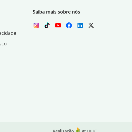
Saiba mais sobre nós
acidade
sco
Realização
at
UIUC