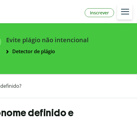
Inscrever
Evite plágio não intencional
Detector de plágio
ndefinido?
ronome definido e