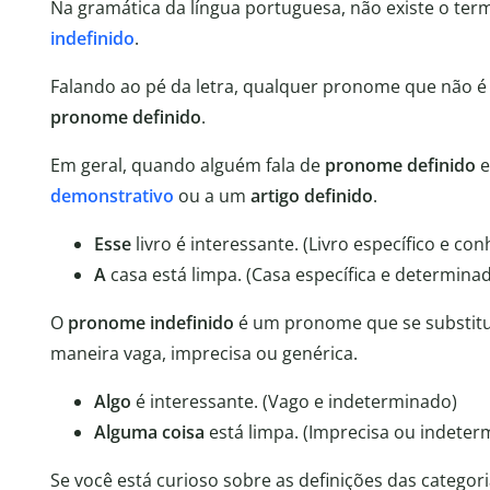
Na gramática da língua portuguesa, não existe o te
indefinido
.
Falando ao pé da letra, qualquer pronome que não é
pronome definido
.
Em geral, quando alguém fala de
pronome definido
e
demonstrativo
ou a um
artigo definido
.
Esse
livro é interessante. (Livro específico e con
A
casa está limpa. (Casa específica e determina
O
pronome indefinido
é um pronome que se substi
maneira vaga, imprecisa ou genérica.
Algo
é interessante. (Vago e indeterminado)
Alguma coisa
está limpa. (Imprecisa ou indeter
Se você está curioso sobre as definições das categor