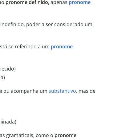
rmo
pronome definido
, apenas
pronome
 indefinido, poderia ser considerado um
stá se referindo a um
pronome
hecido)
da)
tui ou acompanha um
substantivo
, mas de
minada)
ias gramaticais, como o
pronome