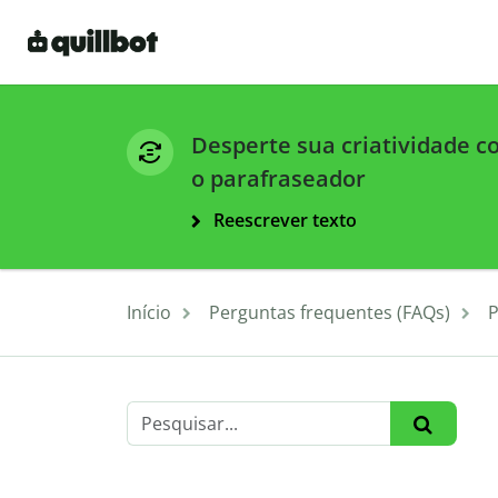
Desperte sua criatividade 
o parafraseador
Reescrever texto
Início
Perguntas frequentes (FAQs)