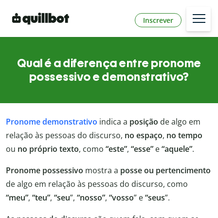
Inscrever
Qual é a diferença entre pronome
possessivo e demonstrativo?
Pronome demonstrativo
indica a
posição
de algo em
relação às pessoas do discurso,
no espaço
,
no tempo
ou
no próprio texto
, como
“este”
,
“esse”
e
“aquele”
.
Pronome possessivo
mostra a
posse ou pertencimento
de algo em relação às pessoas do discurso, como
“meu”
,
“teu”
,
“seu
”,
“nosso”
,
“vosso
” e
“seus
”.