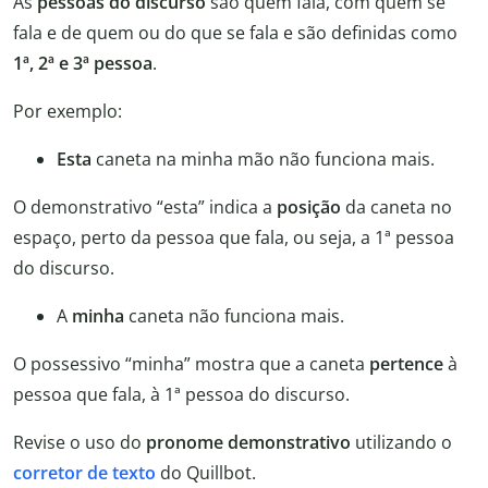
As
pessoas do discurso
são quem fala, com quem se
fala e de quem ou do que se fala e são definidas como
1ª, 2ª e 3ª pessoa
.
Por exemplo:
Esta
caneta na minha mão não funciona mais.
O demonstrativo “esta” indica a
posição
da caneta no
espaço, perto da pessoa que fala, ou seja, a 1ª pessoa
do discurso.
A
minha
caneta não funciona mais.
O possessivo “minha” mostra que a caneta
pertence
à
pessoa que fala, à 1ª pessoa do discurso.
Revise o uso do
pronome demonstrativo
utilizando o
corretor de texto
do Quillbot.