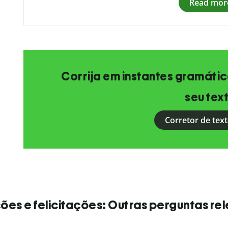
Read mor
Corrija em instantes gramática
seu tex
Corretor de text
es e felicitações: Outras perguntas re