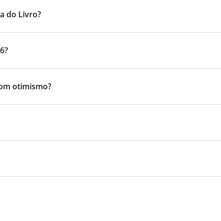
a do Livro?
26?
com otimismo?