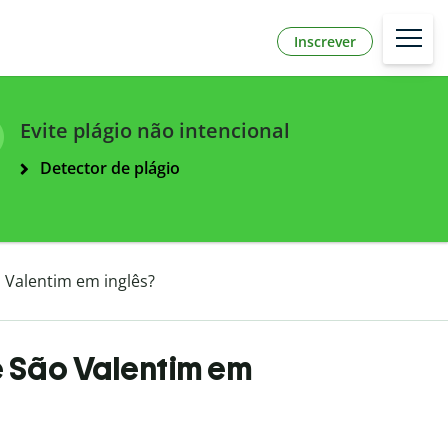
Inscrever
Evite plágio não intencional
Detector de plágio
o Valentim em inglês?
e São Valentim em