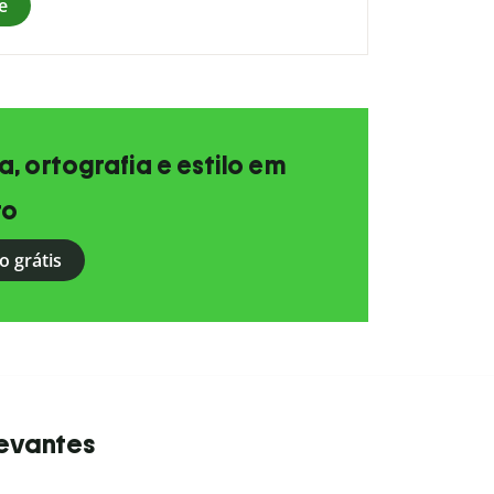
e
, ortografia e estilo em
to
o grátis
levantes