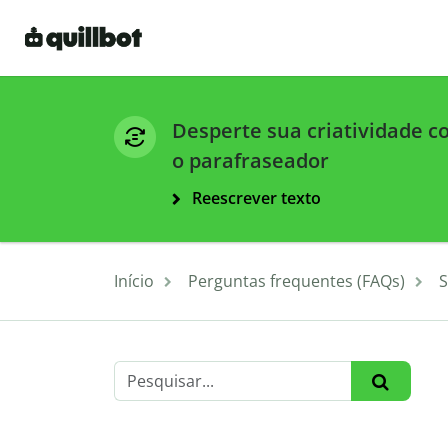
Desperte sua criatividade 
o parafraseador
Reescrever texto
Início
Perguntas frequentes (FAQs)
S