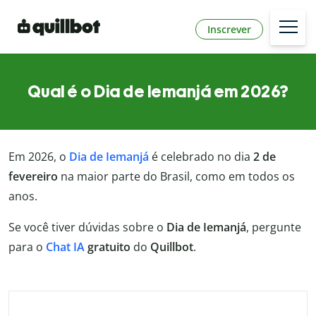
Inscrever
Qual é o Dia de Iemanjá em 2026?
Em 2026, o
Dia de Iemanjá
é celebrado no dia
2 de
fevereiro
na maior parte do Brasil, como em todos os
anos.
Se você tiver dúvidas sobre o
Dia de Iemanjá
, pergunte
para o
Chat IA
gratuito
do
Quillbot
.