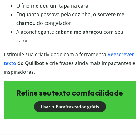
O
frio me deu um tapa
na cara.
Enquanto passava pela cozinha,
o sorvete me
chamou
do congelador.
A aconchegante
cabana me abraçou
com seu
calor.
Estimule sua criatividade com a ferramenta
Reescrever
texto
do Quillbot
e crie frases ainda mais impactantes e
inspiradoras.
Refine seu texto com facilidade
Usar o Parafraseador grátis