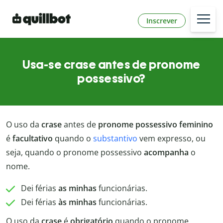
Inscrever
Usa-se crase antes de pronome
possessivo?
O uso da
crase
antes de
pronome possessivo feminino
é
facultativo
quando o
substantivo
vem expresso, ou
seja, quando o pronome possessivo
acompanha
o
nome.
Dei férias
as minhas
funcionárias.
Dei férias
às minhas
funcionárias.
O uso da
crase
é
obrigatório
quando o pronome