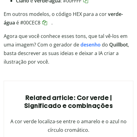
Ciano
e
verde-água
:
#00FFFF
Em outros modelos, o código HEX para a cor
verde-
água
é
#00CEC8
.
Agora que você conhece esses tons, que tal vê-los em
uma imagem? Com o gerador de
desenho
do
Quillbot
,
basta descrever as suas ideias e deixar a IA criar a
ilustração por você.
Related article: Cor verde |
Significado e combinações
A cor verde localiza-se entre o amarelo e o azul no
círculo cromático.