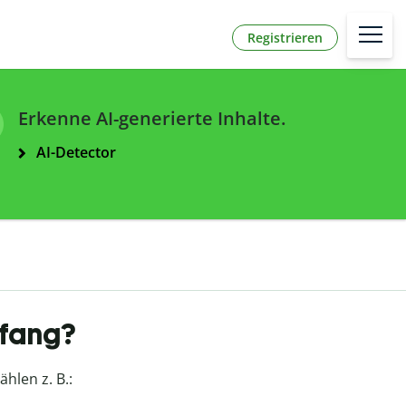
Registrieren
Erkenne AI-generierte Inhalte.
AI-Detector
nfang?
hlen z. B.: