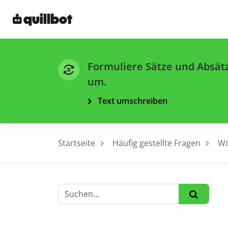
Formuliere Sätze und Absät
um.
Text umschreiben
Startseite
Häufig gestellte Fragen
Wö