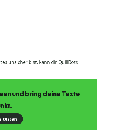
es unsicher bist, kann dir QuillBots
Ideen und bring deine Texte
nkt.
s testen