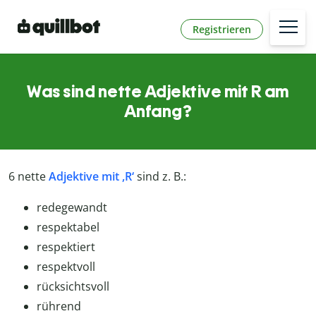
Registrieren
Was sind nette Adjektive mit R am
Anfang?
6 nette
Adjektive mit ,R‘
sind z. B.:
redegewandt
respektabel
respektiert
respektvoll
rücksichtsvoll
rührend