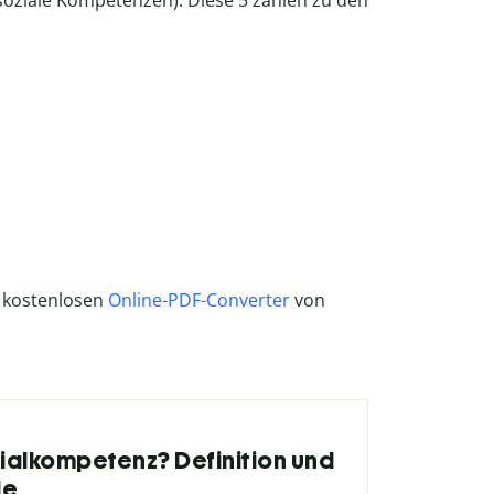
oziale Kompetenzen). Diese 5 zählen zu den
 kostenlosen
Online-PDF-Converter
von
zialkompetenz? Definition und
le