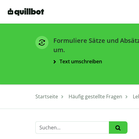
Formuliere Sätze und Absät
um.
Text umschreiben
Startseite
Häufig gestellte Fragen
Le