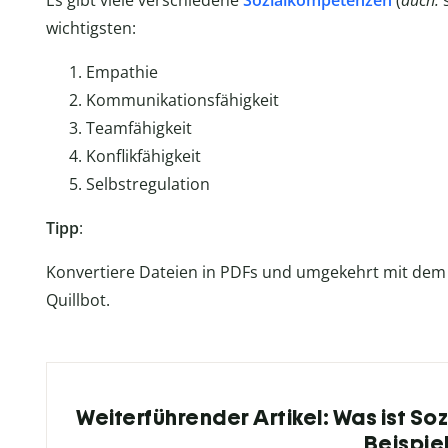
Es gibt viele verschiedene
Sozialkompetenzen
(
auch:
s
wichtigsten:
Empathie
Kommunikationsfähigkeit
Teamfähigkeit
Konflikfähigkeit
Selbstregulation
Tipp
:
Konvertiere Dateien in PDFs und umgekehrt mit dem
Quillbot.
Weiterführender Artikel: Was ist So
Beispie