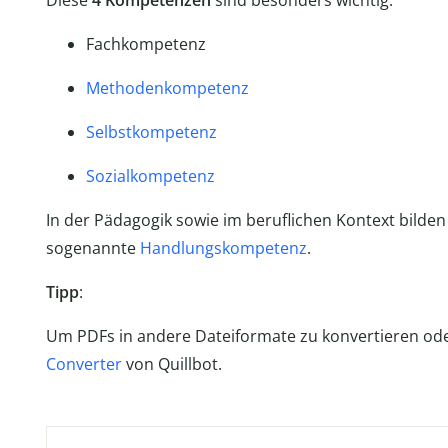
Diese
4 Kompetenzen
sind besonders wichtig:
Fachkompetenz
Methodenkompetenz
Selbstkompetenz
Sozialkompetenz
In der Pädagogik sowie im beruflichen Kontext bil
sogenannte
Handlungskompetenz
.
Tipp
:
Um PDFs in andere Dateiformate zu konvertieren od
Converter
von Quillbot.