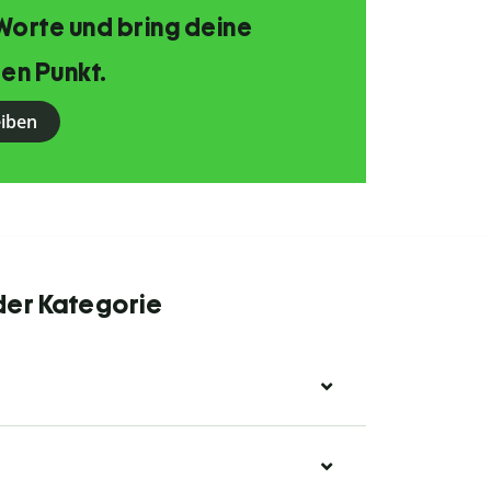
Worte und bring deine
en Punkt.
eiben
der Kategorie