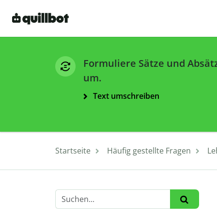
Formuliere Sätze und Absät
um.
Text umschreiben
Startseite
Häufig gestellte Fragen
Le