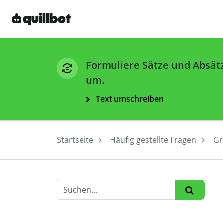
Formuliere Sätze und Absät
um.
Text umschreiben
Startseite
Häufig gestellte Fragen
Gr