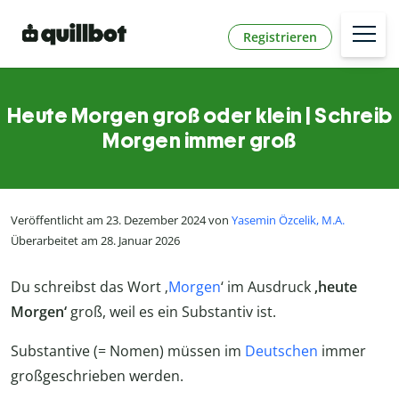
Registrieren
Heute Morgen groß oder klein | Schreib
Morgen immer groß
Veröffentlicht am 23. Dezember 2024 von
Yasemin Özcelik, M.A.
Überarbeitet am 28. Januar 2026
Du schreibst das Wort ‚
Morgen
‘ im Ausdruck
‚heute
Morgen‘
groß, weil es ein Substantiv ist.
Substantive (= Nomen) müssen im
Deutschen
immer
großgeschrieben werden.