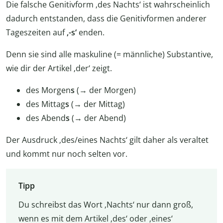
Die falsche Genitivform ‚des Nachts‘ ist wahrscheinlich
dadurch entstanden, dass die Genitivformen anderer
Tageszeiten auf
‚-s‘
enden.
Denn sie sind alle maskuline (= männliche) Substantive,
wie dir der Artikel ‚der‘ zeigt.
des Morgen
s
(→ der Morgen)
des Mittag
s
(→ der Mittag)
des Abend
s
(→ der Abend)
Der Ausdruck ‚des/eines Nachts‘ gilt daher als veraltet
und kommt nur noch selten vor.
Tipp
Du schreibst das Wort ‚Nachts‘ nur dann groß,
wenn es mit dem Artikel ‚des‘ oder ‚eines‘