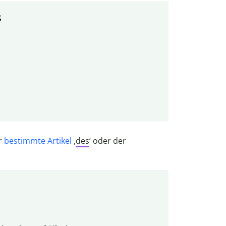
ß
er
bestimmte Artikel
‚
des
‘ oder der