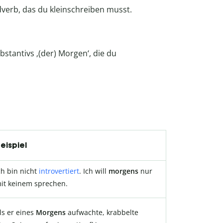
verb, das du kleinschreiben musst.
stantivs ‚(der) Morgen‘, die du
eispiel
ch bin nicht
introvertiert
. Ich will
morgens
nur
it keinem sprechen.
ls er eines
Morgens
aufwachte, krabbelte