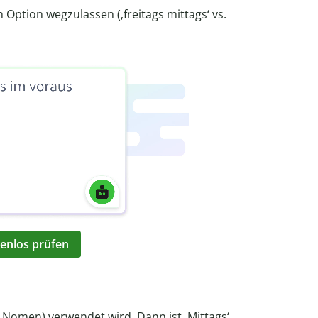
 Option wegzulassen (‚freitags mittags‘ vs.
enlos prüfen
= Nomen) verwendet wird. Dann ist ‚Mittags‘