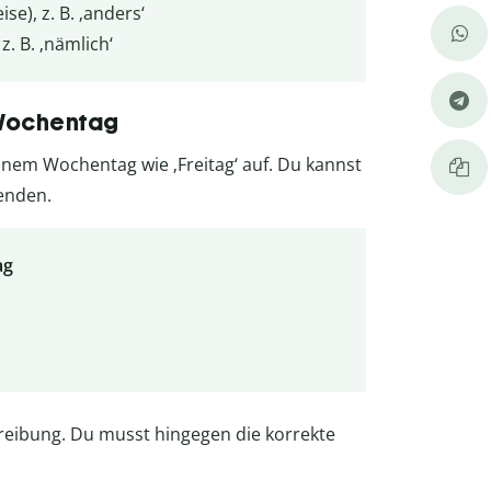
e), z. B. ‚anders‘
. B. ‚nämlich‘
 Wochentag
nem Wochentag wie ‚Freitag‘ auf. Du kannst
enden.
ag
chreibung. Du musst hingegen die korrekte