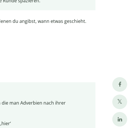
e Runde spazieren.
 denen du angibst, wann etwas geschieht.
n die man Adverbien nach ihrer
‚hier‘