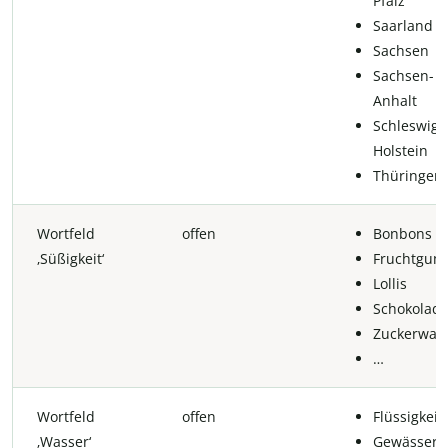
Pfalz
Saarland
Sachsen
Sachsen-
Anhalt
Schleswig-
Holstein
Thüringen
Wortfeld
offen
Bonbons
‚Süßigkeit‘
Fruchtgum
Lollis
Schokolad
Zuckerwatt
…
Wortfeld
offen
Flüssigkeit
‚Wasser‘
Gewässer