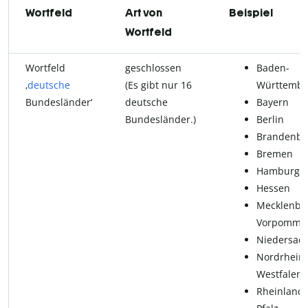
Wortfeld
Art von
Beispiel
Wortfeld
Wortfeld
geschlossen
Baden-
‚
deutsche
(Es gibt nur 16
Württembe
Bundesländer‘
deutsche
Bayern
Bundesländer.)
Berlin
Brandenbu
Bremen
Hamburg
Hessen
Mecklenbu
Vorpomme
Niedersac
Nordrhein-
Westfalen
Rheinland-