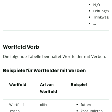
H
O
2
Leitungswa
Trinkwasse
…
Wortfeld Verb
Die folgende Tabelle beinhaltet Wortfelder mit Verben.
Beispiele für Wortfelder mit Verben
Wortfeld
Art von
Beispiel
Wortfeld
Wortfeld
offen
futtern
‚essen‘
konsumieren