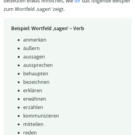
bedeuten etwas Ähnliches, wie
dir
das folgende Beispiel
zum Wortfeld ‚sagen‘ zeigt.
Beispiel: Wortfeld ‚sagen’ – Verb
anmerken
äußern
aussagen
aussprechen
behaupten
bezeichnen
erklären
erwähnen
erzählen
kommunizieren
mitteilen
reden