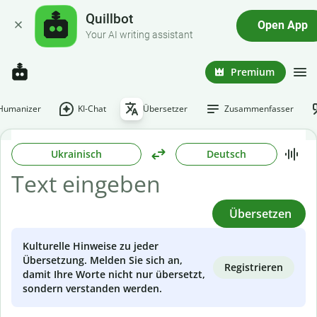
Quillbot
Open App
Your AI writing assistant
Premium
-Humanizer
KI-Chat
Übersetzer
Zusammenfasser
Ukrainisch
Deutsch
Übersetzen
Kulturelle Hinweise zu jeder
Übersetzung. Melden Sie sich an,
Registrieren
damit Ihre Worte nicht nur übersetzt,
sondern verstanden werden.