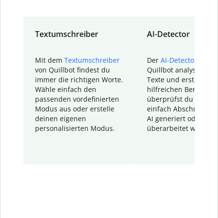
Textumschreiber
AI-Detector
Mit dem
Textumschreiber
Der
AI-Detector
von
von Quillbot findest du
Quillbot analysiert d
immer die richtigen Worte.
Texte und erstellt ei
Wähle einfach den
hilfreichen Bericht. S
passenden vordefinierten
überprüfst du schnel
Modus aus oder erstelle
einfach Abschnitte, d
deinen eigenen
AI generiert oder
personalisierten Modus.
überarbeitet wurden.