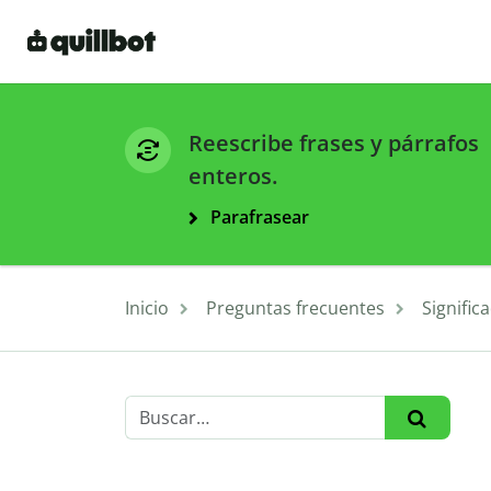
Reescribe frases y párrafos
enteros.
Parafrasear
Inicio
Preguntas frecuentes
Signific