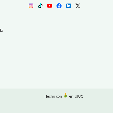
da
Hecho con
en
UIUC