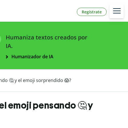
Regístrate
Humaniza textos creados por
IA.
Humanizador de IA
ando 🤔 y el emoji sorprendido 😱?
 el emoji pensando 🤔 y