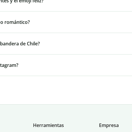
tes y el emoji feliz?
ado romántico?
a bandera de Chile?
stagram?
Herramientas
Empresa