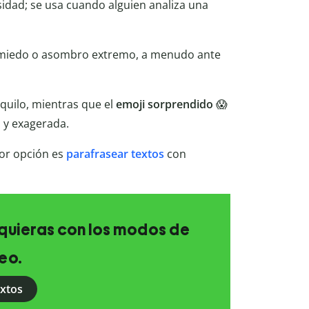
sidad; se usa cuando alguien analiza una
 miedo o asombro extremo, a menudo ante
quilo, mientras que el
emoji sorprendido
😱
 y exagerada.
jor opción es
parafrasear textos
con
e quieras con los modos de
eo.
extos