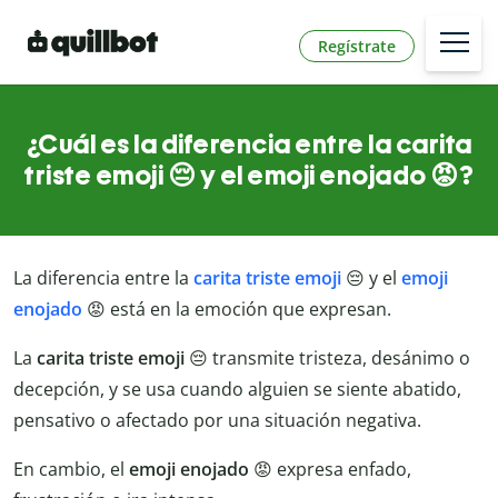
Regístrate
¿Cuál es la diferencia entre la carita
triste emoji 😔 y el emoji enojado 😡?
La diferencia entre la
carita triste emoji
😔 y el
emoji
enojado
😡 está en la emoción que expresan.
La
carita triste emoji
😔 transmite tristeza, desánimo o
decepción, y se usa cuando alguien se siente abatido,
pensativo o afectado por una situación negativa.
En cambio, el
emoji enojado
😡 expresa enfado,