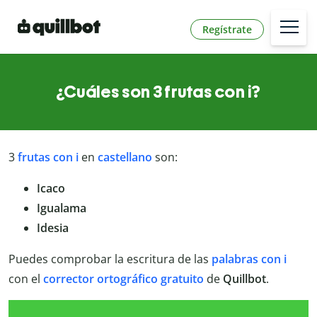
Regístrate
¿Cuáles son 3 frutas con i?
3
frutas con i
en
castellano
son:
Icaco
Igualama
Idesia
Puedes comprobar la escritura de las
palabras con i
con el
corrector ortográfico gratuito
de
Quillbot
.