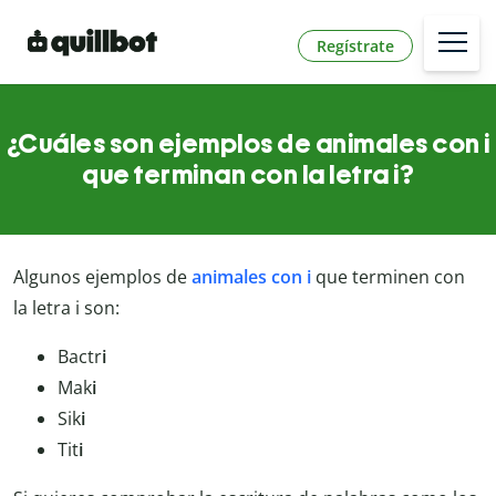
Regístrate
¿Cuáles son ejemplos de animales con i
que terminan con la letra i?
Algunos ejemplos de
animales con i
que terminen con
la letra i son:
Bactr
i
Mak
i
Sik
i
Tit
i