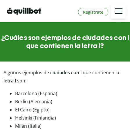
Regístrate
¿Cuáles son ejemplos de ciudades con l
que contienen la letra l?
Algunos ejemplos de
ciudades con l
que contienen la
letra l
son:
Barce
l
ona (España)
Ber
l
ín (Alemania)
E
l
Cairo (Egipto)
He
l
sinki (Finlandia)
Mi
l
án (Italia)