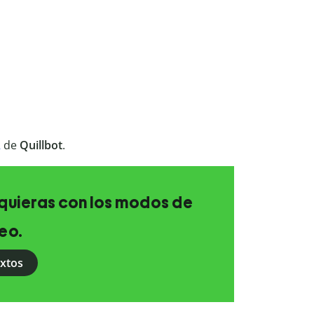
A
de
Quillbot
.
e quieras con los modos de
eo.
extos