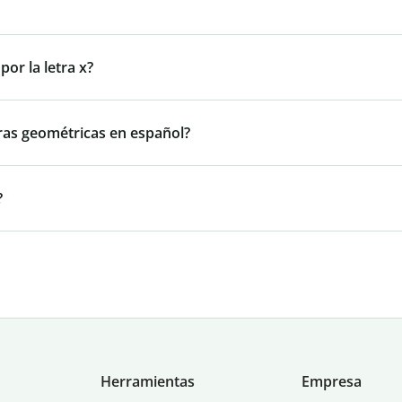
or la letra x?
ras geométricas en español?
?
Herramientas
Empresa