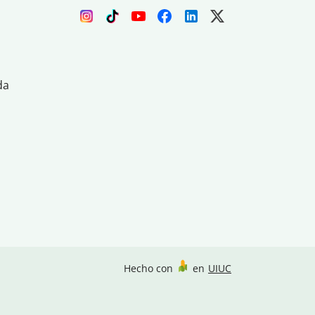
da
Hecho con
en
UIUC