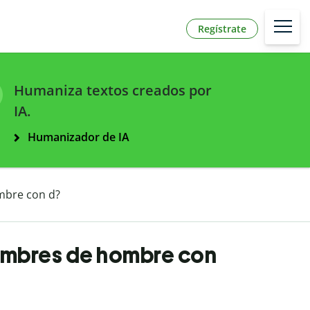
Regístrate
Humaniza textos creados por
IA.
Humanizador de IA
mbre con d?
ombres de hombre con