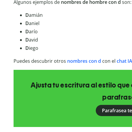
Algunos ejemplos de
nombres de hombre con d
son:
D
amián
D
aniel
D
arío
D
avid
D
iego
Puedes descubrir otros
nombres con d
con el
chat I
Ajusta tu escritura al estilo qu
parafras
Parafrasea t