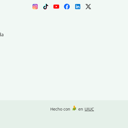
da
Hecho con
en
UIUC