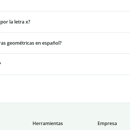
or la letra x?
ras geométricas en español?
?
Herramientas
Empresa