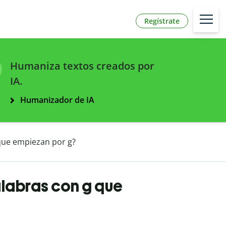
Regístrate
Humaniza textos creados por
IA.
Humanizador de IA
que empiezan por g?
labras con g que