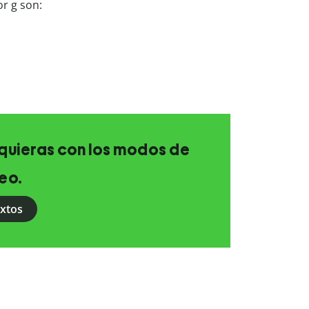
r g son:
e quieras con los modos de
eo.
extos