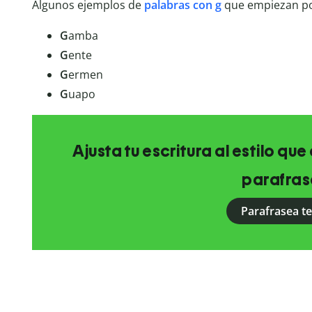
Algunos ejemplos de
palabras con g
que empiezan po
G
amba
G
ente
G
ermen
G
uapo
Ajusta tu escritura al estilo qu
parafras
Parafrasea t