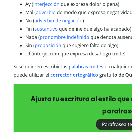
Ay (
interjección
que expresa dolor o pena)
Mal (
adverbio
de modo que expresa negatividad
No (
adverbio de negación
)
Fin (
sustantivo
que define que algo ha acabado)
Nada (
pronombre indefinido
que denota ausenc
Sin (
preposición
que sugiere falta de algo)
Uf (interjección que expresa desahogo triste)
Si se quieren escribir las
palabras tristes
o cualquier 
puede utilizar el
corrector ortográfico
gratuito de Qui
Ajusta tu escritura al estilo qu
parafras
Parafrasea t