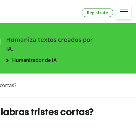
Regístrate
Humaniza textos creados por
IA.
Humanizador de IA
 cortas?
abras tristes cortas?