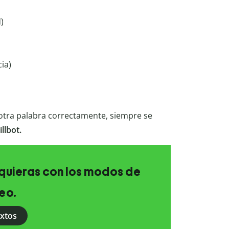
)
ia)
otra palabra correctamente, siempre se
llbot.
e quieras con los modos de
eo.
extos