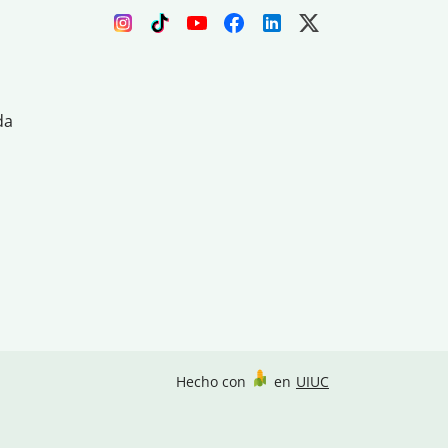
da
Hecho con
en
UIUC