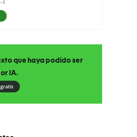
[…]
s
texto que haya podido ser
or IA.
gratis