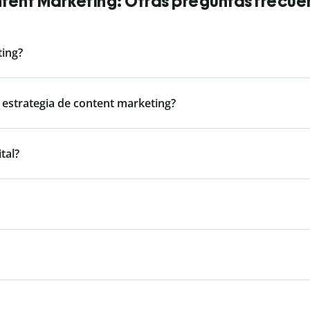
tent Marketing: Otras preguntas frecue
ting?
 estrategia de content marketing?
tal?