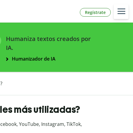
Regístrate
Humaniza textos creados por
IA.
Humanizador de IA
s?
les más utilizadas?
acebook, YouTube, Instagram, TikTok,