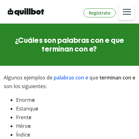
Regístrate
¿Cuáles son palabras con e que
terminan con e?
Algunos ejemplos de
palabras con e
que
terminan con e
son los siguientes:
Enorm
e
Estanqu
e
Frent
e
Héro
e
Índic
e