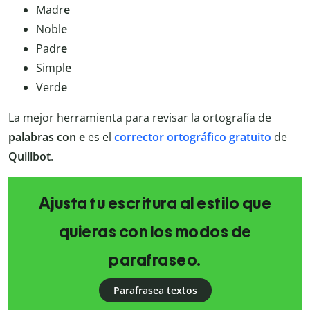
Madr
e
Nobl
e
Padr
e
Simpl
e
Verd
e
La mejor herramienta para revisar la ortografía de
palabras
con
e
es el
corrector ortográfico gratuito
de
Quillbot
.
Ajusta tu escritura al estilo que
quieras con los modos de
parafraseo.
Parafrasea textos