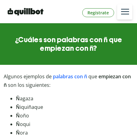
Regístrate
¿Cuáles son palabras con ñ que
empiezan con ñ?
Algunos ejemplos de
palabras con ñ
que
empiezan con
ñ
son los siguientes:
Ñ
agaza
Ñ
iquiñaque
Ñ
oño
Ñ
oqui
Ñ
ora