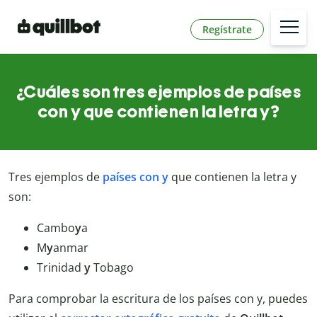
Regístrate
¿Cuáles son tres ejemplos de países
con y que contienen la letra y?
Tres ejemplos de
países con y
que contienen la letra y
son:
Cambo
y
a
M
y
anmar
Trinidad
y
Tobago
Para comprobar la escritura de los países con y, puedes