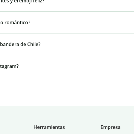
tes y el emoji feliz?
ado romántico?
a bandera de Chile?
stagram?
Herramientas
Empresa