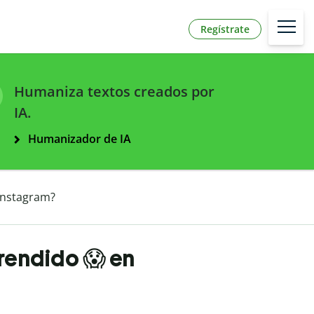
Regístrate
Humaniza textos creados por
IA.
Humanizador de IA
 Instagram?
prendido 😱 en