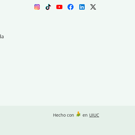
da
Hecho con
en
UIUC