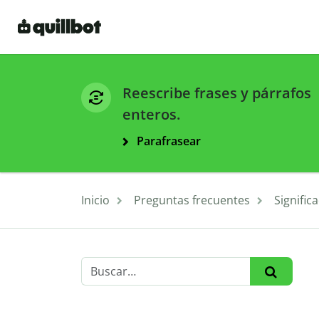
Reescribe frases y párrafos
enteros.
Parafrasear
Inicio
Preguntas frecuentes
Signific