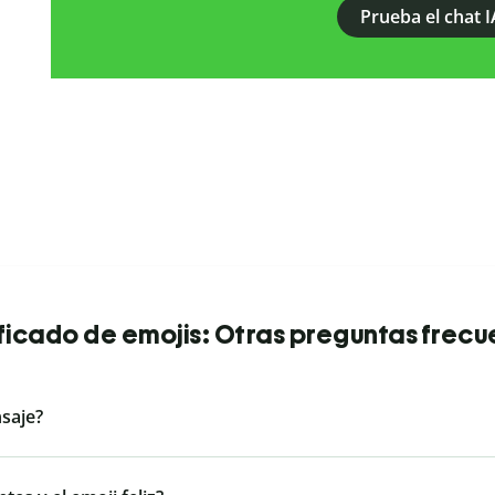
Prueba el chat I
ficado de emojis: Otras preguntas frec
saje?