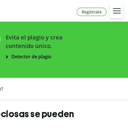
Regístrate
Evita el plagio y crea
contenido único.
Detector de plagio
e?
pciosas se pueden